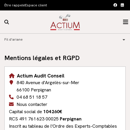
Être rappelé
Espace client
faceboo
linke
Rechercher sur le site
O
Accueil
Fil d'ariane
Notre cabinet
Nos expertises
Présentation
Mentions légales et RGPD
Actualités
Nos bureaux
Comptabilité et fiscalité
Actium Audit Conseil
Blog
Nos équipes
Audit et commissariat aux comptes
Actualités
840 Avenue d'Argelès-sur-Mer
66100 Perpignan
Contact
Recrutement
Gestion sociale RH et Paie
Échéancier
04 68 51 18 57
Nos outils collaboratifs
Conseil en création d’entreprise
Simulateurs
Nous contacter
Capital social de
104 260€
Conseil en gestion de patrimoine
RCS 491 761 623 00025
Perpignan
Inscrit au tableau de l'Ordre des Experts-Comptables
Juridique d’entreprise