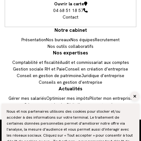
Ouvrir la carte
04 68 51 18 57
Contact
Notre cabinet
Présentation
Nos bureaux
Nos équipes
Recrutement
Nos outils collaboratifs
Nos expertises
Comptabilité et fiscalité
Audit et commissariat aux comptes
Gestion sociale RH et Paie
Conseil en création d’entreprise
Conseil en gestion de patrimoine
Juridique d’entreprise
Conseils en gestion d’entreprise
Actualités
Être rappelé
Gérer mes salariés
Optimiser mes impôts
Piloter mon entreprise
Gérer mon patrimoine
Digitaliser mon entreprise
Nous et nos partenaires utilisons des cookies pour stocker et/ou
04 68 51 18 57
accéder à des informations sur votre terminal. Le traitement de
certaines données personnelles permet d'améliorer notre offre via
Nous contacter
Plan du site
l'analyse, la mesure d'audience et vous permet aussi d’interagir avec
Mentions légales et RGPD
les réseaux sociaux. Cliquez sur « Tout accepter » pour consentir à tout
Gestion des cookies