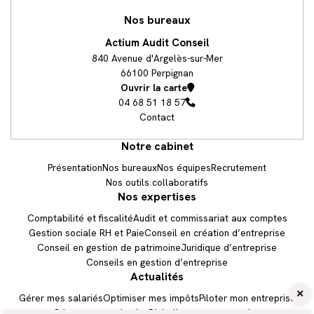
Nos bureaux
Actium Audit Conseil
840 Avenue d'Argelès-sur-Mer
66100 Perpignan
Ouvrir la carte
04 68 51 18 57
Contact
Notre cabinet
Présentation
Nos bureaux
Nos équipes
Recrutement
Nos outils collaboratifs
Nos expertises
Comptabilité et fiscalité
Audit et commissariat aux comptes
Gestion sociale RH et Paie
Conseil en création d’entreprise
Conseil en gestion de patrimoine
Juridique d’entreprise
Conseils en gestion d’entreprise
Actualités
Être rappelé
Gérer mes salariés
Optimiser mes impôts
Piloter mon entreprise
Gérer mon patrimoine
Digitaliser mon entreprise